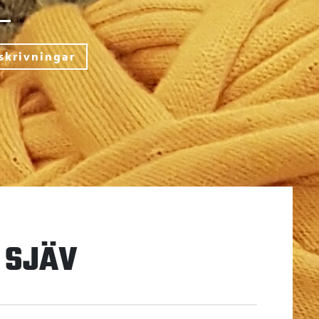
skrivningar
 SJÄV