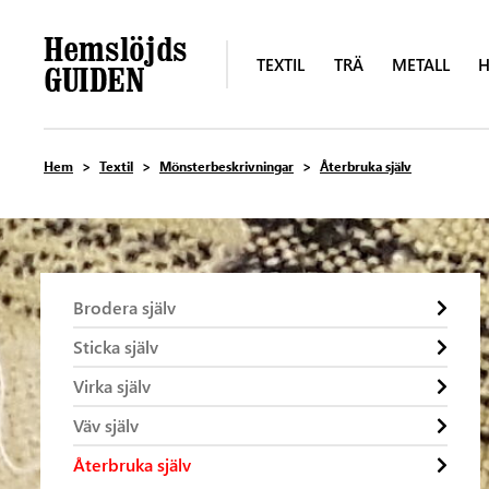
TEXTIL
TRÄ
METALL
H
Hem
Textil
Mönsterbeskrivningar
Återbruka själv
Brodera själv
Sticka själv
Virka själv
Väv själv
Återbruka själv