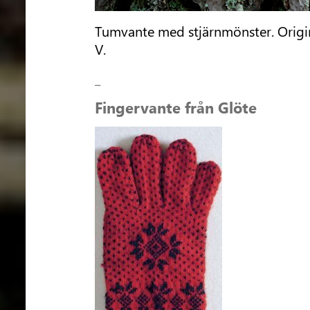
Tumvante med stjärnmönster. Origina
V.
_
Fingervante från Glöte