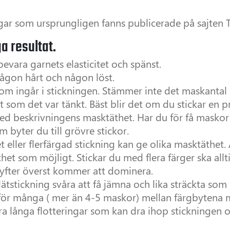
ngar som ursprungligen fanns publicerade på sajten T
ga resultat.
 bevara garnets elasticitet och spänst.
, någon hårt och någon löst.
 som ingår i stickningen. Stämmer inte det maskanta
tet som det var tänkt. Bäst blir det om du stickar en
 beskrivningens masktäthet. Har du för få maskor 
byter du till grövre stickor.
t eller flerfärgad stickning kan ge olika masktäthet.
täthet som möjligt. Stickar du med flera färger ska a
yfter överst kommer att dominera.
lätstickning svåra att få jämna och lika sträckta som
r för många ( mer än 4-5 maskor) mellan färgbytena
dra långa flotteringar som kan dra ihop stickningen 