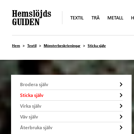
TEXTIL
TRÄ
METALL
H
Hem
Textil
Mönsterbeskrivningar
Sticka själv
Brodera själv
Sticka själv
Virka själv
Väv själv
Återbruka själv