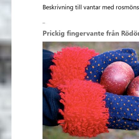
Beskrivning till vantar med rosmönst
_
Prickig fingervante från Rödö