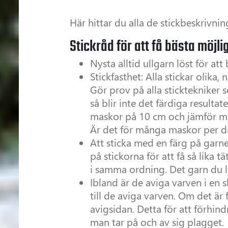
Här hittar du alla de stickbeskrivni
Stickråd för att få bästa möjli
Nysta alltid ullgarn löst för att
Stickfasthet: Alla stickar olika
Gör prov på alla sticktekniker
så blir inte det färdiga resulta
maskor på 10 cm och jämför med
Är det för många maskor per dm 
Att sticka med en färg på garne
på stickorna för att få så lika 
i samma ordning. Det garn du l
Ibland är de aviga varven i en s
till de aviga varven. Om det ä
avigsidan. Detta för att förhin
man tar på och av sig plagget.