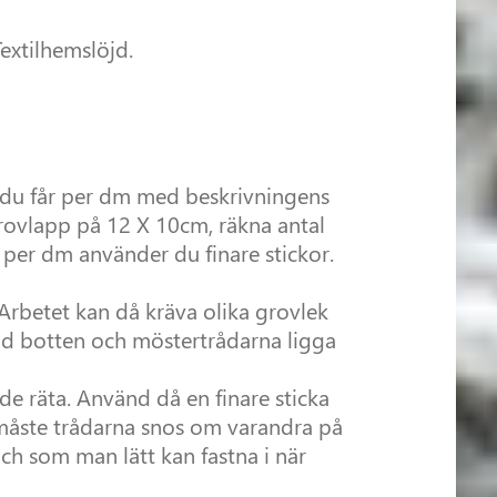
extilhemslöjd.
l du får per dm med beskrivningens
 provlapp på 12 X 10cm, räkna antal
per dm använder du finare stickor.
 Arbetet kan då kräva olika grovlek
lltid botten och möstertrådarna ligga
 de räta. Använd då en finare sticka
 måste trådarna snos om varandra på
och som man lätt kan fastna i när