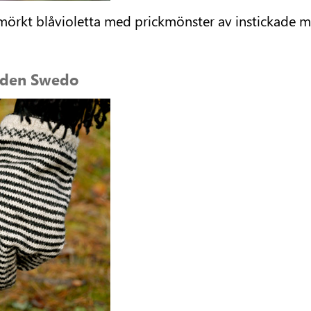
 mörkt blåvioletta med prickmönster av instickade ma
ården Swedo