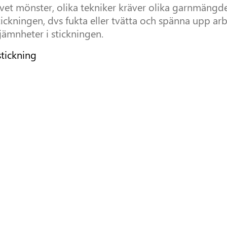
givet mönster, olika tekniker kräver olika garnmäng
stickningen, dvs fukta eller tvätta och spänna upp arb
ojämnheter i stickningen.
tickning