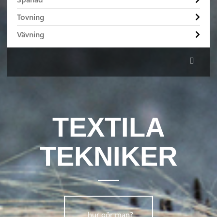
Tovning
Vävning
TEXTILA
TEKNIKER
      	hur gör man?      