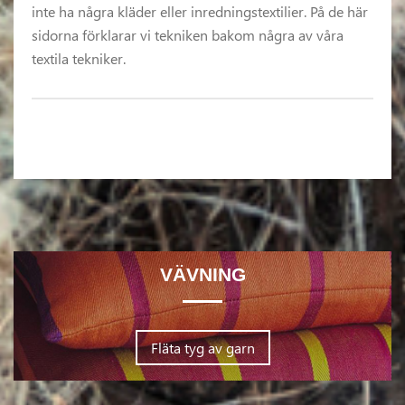
inte ha några kläder eller inredningstextilier. På de här
sidorna förklarar vi tekniken bakom några av våra
textila tekniker.
VÄVNING
Fläta tyg av garn