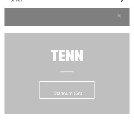
TENN
      	Stannum (Sn)      