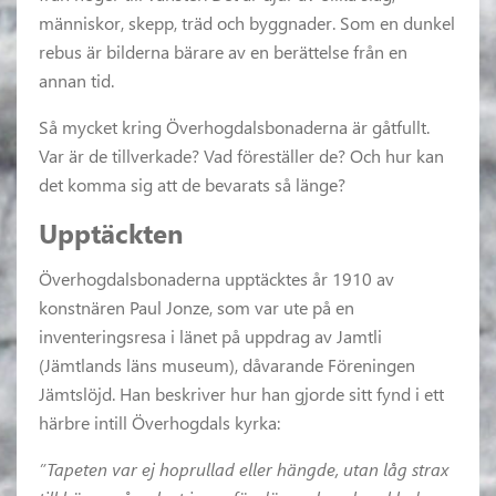
människor, skepp, träd och byggnader. Som en dunkel
rebus är bilderna bärare av en berättelse från en
annan tid.
Så mycket kring Överhogdalsbonaderna är gåtfullt.
Var är de tillverkade? Vad föreställer de? Och hur kan
det komma sig att de bevarats så länge?
Upptäckten
Överhogdalsbonaderna upptäcktes år 1910 av
konstnären Paul Jonze, som var ute på en
inventeringsresa i länet på uppdrag av Jamtli
(Jämtlands läns museum), dåvarande Föreningen
Jämtslöjd. Han beskriver hur han gjorde sitt fynd i ett
härbre intill Överhogdals kyrka:
”Tapeten var ej hoprullad eller hängde, utan låg strax