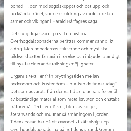
bonad III, den med segelskeppet och det upp-och
nedvända trädet, som en skildring av mötet mellan
samer och vikingar i Harald Hårfagres saga.
Det slutgiltiga svaret på vilken historia
Överhogdalsbonaderna berättar kommer sannolikt
aldrig. Men bonadernas stiliserade och mystiska
bildvärld sätter fantasin i rörelse och inbjuder ständigt
till nya fascinerande tolkningsmöjligheter.
Urgamla textilier från brytningstiden mellan
hedendom och kristendom – hur kan de finnas idag?
Det som bevarats från denna tid är ju annars föremål
av beständiga material som metaller, sten och enstaka
träföremål. Textilier nöts ut, bleks av solljus,
återanvänds och multnar så småningom i jorden.
Tidens ocean har på ett osannolikt sätt sköljt upp
Överhogdalsbonaderna på nutidens strand. Genom