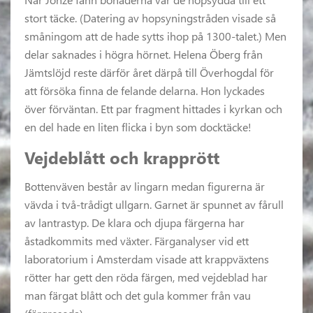
stort täcke. (Datering av hopsyningstråden visade så
småningom att de hade sytts ihop på 1300-talet.) Men
delar saknades i högra hörnet. Helena Öberg från
Jämtslöjd reste därför året därpå till Överhogdal för
att försöka finna de felande delarna. Hon lyckades
över förväntan. Ett par fragment hittades i kyrkan och
en del hade en liten flicka i byn som docktäcke!
Vejdeblått och krapprött
Bottenväven består av lingarn medan figurerna är
vävda i två-trådigt ullgarn. Garnet är spunnet av fårull
av lantrastyp. De klara och djupa färgerna har
åstadkommits med växter. Färganalyser vid ett
laboratorium i Amsterdam visade att krappväxtens
rötter har gett den röda färgen, med vejdeblad har
man färgat blått och det gula kommer från vau