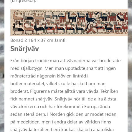
(färgreseda).
Bonad 2 184 x 37 cm Jamtli
Snärjväv
Från början trodde man att vävnaderna var broderade
med stjälkstygn. Men man upptäckte snart att ingen
mönstertråd någonsin klöv en lintråd i
bottenmaterialet, vilket skulle ha skett om man
broderat. Figurerna måste alltså vara vävda. Tekniken
fick namnet snärjväv. Snärjväv hör till de allra äldsta
vävteknikerna och har förekommit i Europa ända
sedan stenåldern. I Norden gick den ur modet redan
på medeltiden, men i andra delar av världen finns
snärjvävda textilier, t ex i kaukasiska och anatoliska