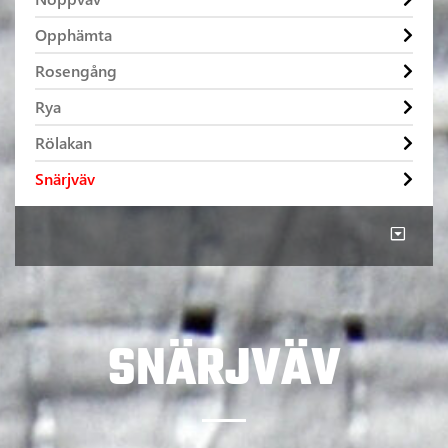
Opphämta
Rosengång
Rya
Rölakan
Snärjväv
SNÄRJVÄV