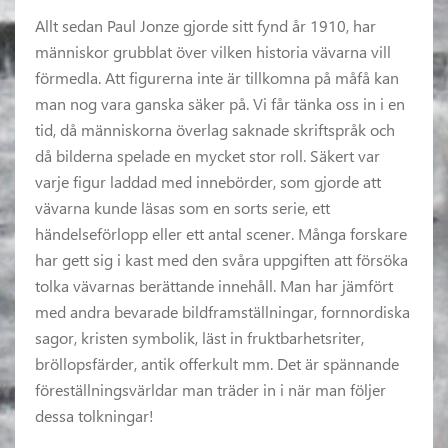
Allt sedan Paul Jonze gjorde sitt fynd år 1910, har
människor grubblat över vilken historia vävarna vill
förmedla. Att figurerna inte är tillkomna på måfå kan
man nog vara ganska säker på. Vi får tänka oss in i en
tid, då människorna överlag saknade skriftspråk och
då bilderna spelade en mycket stor roll. Säkert var
varje figur laddad med innebörder, som gjorde att
vävarna kunde läsas som en sorts serie, ett
händelseförlopp eller ett antal scener. Många forskare
har gett sig i kast med den svåra uppgiften att försöka
tolka vävarnas berättande innehåll. Man har jämfört
med andra bevarade bildframställningar, fornnordiska
sagor, kristen symbolik, läst in fruktbarhetsriter,
bröllopsfärder, antik offerkult mm. Det är spännande
föreställningsvärldar man träder in i när man följer
dessa tolkningar!