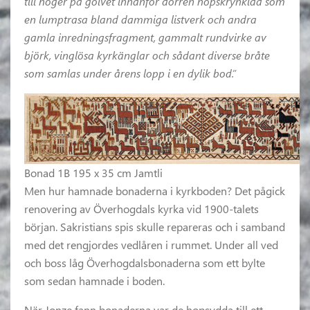
till höger på golvet innanför dörren hopskrynklad som
en lumptrasa bland dammiga listverk och andra
gamla inredningsfragment, gammalt rundvirke av
björk, vinglösa kyrkänglar och sådant diverse bråte
som samlas under årens lopp i en dylik bod.”
Bonad 1B 195 x 35 cm Jamtli
Men hur hamnade bonaderna i kyrkboden? Det pågick
renovering av Överhogdals kyrka vid 1900-talets
början. Sakristians spis skulle repareras och i samband
med det rengjordes vedlåren i rummet. Under all ved
och boss låg Överhogdalsbonaderna som ett bylte
som sedan hamnade i boden.
När Jonze fann bonaderna var de hopsydda till ett