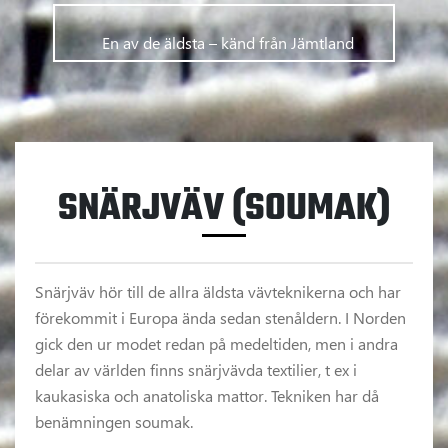
      	En av de äldsta – känd från Jämtland      
SNÄRJVÄV (SOUMAK)
Snärjväv hör till de allra äldsta vävteknikerna och har
förekommit i Europa ända sedan stenåldern. I Norden
gick den ur modet redan på medeltiden, men i andra
delar av världen finns snärjvävda textilier, t ex i
kaukasiska och anatoliska mattor. Tekniken har då
benämningen soumak.