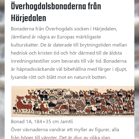
Överhogdalsbonaderna från
Härjedalen
Bonaderna från Överhogdals socken i Härjedalen,
Jämtland är några av Europas märkligaste
kulturskatter. De är daterade till brytningstiden mellan
hednisk och kristen tid och hör därmed till de äldsta
inredningstextilier som bevarats till vår tid. Bonaderna
är häpnadsväckande väl bibehållna med färger i djupt,
lysande rött och blått mot en naturvit botten.
Bonad 1A, 184×35 cm Jamtli
Över vävnaderna vandrar ett myller av figurer, alla
från höger till vänster. Det är djur av olika slag,