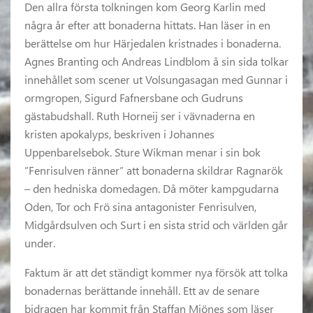
Den allra första tolkningen kom Georg Karlin med
några år efter att bonaderna hittats. Han läser in en
berättelse om hur Härjedalen kristnades i bonaderna.
Agnes Branting och Andreas Lindblom å sin sida tolkar
innehållet som scener ut Volsungasagan med Gunnar i
ormgropen, Sigurd Fafnersbane och Gudruns
gästabudshall. Ruth Horneij ser i vävnaderna en
kristen apokalyps, beskriven i Johannes
Uppenbarelsebok. Sture Wikman menar i sin bok
”Fenrisulven ränner” att bonaderna skildrar Ragnarök
– den hedniska domedagen. Då möter kampgudarna
Oden, Tor och Frö sina antagonister Fenrisulven,
Midgårdsulven och Surt i en sista strid och världen går
under.
Faktum är att det ständigt kommer nya försök att tolka
bonadernas berättande innehåll. Ett av de senare
bidragen har kommit från Staffan Mjönes som läser