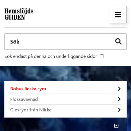
Sök
Sök endast på denna och underliggande sidor
Bohuslänska ryor
Flossavävnad
Glesryor från Närke