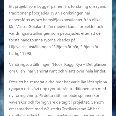
Ett projekt som bygger på fem års forskning om ryans
traditioner påbörjades 1997. Forskningen har
genomförts av sex hemslöjdskonsulenter från olika
län. Västra Götalands län medverkade i projektet och
vandringsutställningen som påbörjades efter att de
första handspunna ryorna visades på
Liljevalchsutställningen “Slöjden är här, Slöjden är
härlig” 1998.
Vandringsutställningen “Nock, Ragg, Rya – Det glänser
om ullen” har vandrat runt och visats över hela landet.
Efter att ha studerat äldre ryor har varje län låtit spinna
ryagarn och vävt upp ryor utifrån traditionen och med
ny formgivning. På detta sätt har både spinnerskor,
väverskor och formgivare deltagit i projektet. Genom
ett samarbete med Wålstedts Textilverkstad AB har
resultatet också blivit nya maskinspunna garner, som