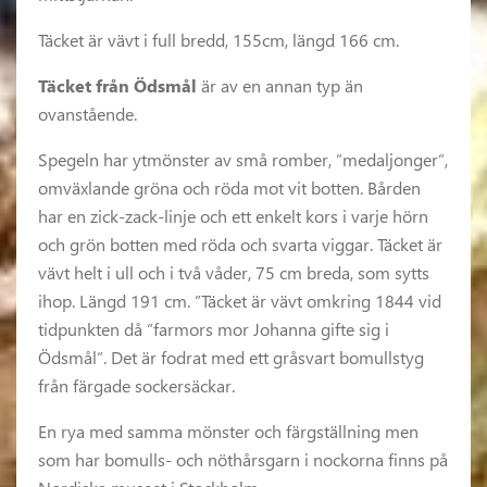
Täcket är vävt i full bredd, 155cm, längd 166 cm.
Täcket från Ödsmål
är av en annan typ än
ovanstående.
Spegeln har ytmönster av små romber, ”medaljonger”,
omväxlande gröna och röda mot vit botten. Bården
har en zick-zack-linje och ett enkelt kors i varje hörn
och grön botten med röda och svarta viggar. Täcket är
vävt helt i ull och i två våder, 75 cm breda, som sytts
ihop. Längd 191 cm. ”Täcket är vävt omkring 1844 vid
tidpunkten då ”farmors mor Johanna gifte sig i
Ödsmål”. Det är fodrat med ett gråsvart bomullstyg
från färgade sockersäckar.
En rya med samma mönster och färgställning men
som har bomulls- och nöthårsgarn i nockorna finns på