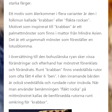
starka färger.
Ett motiv som återkommer i flera varianter är den i
folkmun kallade ”krabban” eller ”fläkta rockan”.
Motivet som inspirerat till ”krabban” är ett
palmettmönster som finns i mattor från Mindre Asien.
Det är ett urgammalt mönster som föreställer en
lotusblomma.
I översättning till den bohuslänska ryan sker vissa
förändringar och efterhand har mönstret förenklats
och förändrats. Runt ”krabban” finns snedställda rutor
som ofta fått 4 eller 6 ”ben”. I den inramande bården
är också snedställda och rundade rutor invävda. När
man använder benämningen ”fläkt rocka” på
mittmönstret kallas de benförsedda rutorna runt
omkring för ”krabbor”.