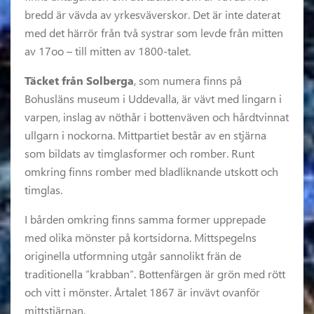
bredd är vävda av yrkesväverskor. Det är inte daterat
med det härrör från två systrar som levde från mitten
av 17oo – till mitten av 1800-talet.
Täcket från Solberga
, som numera finns på
Bohusläns museum i Uddevalla, är vävt med lingarn i
varpen, inslag av nöthår i bottenväven och hårdtvinnat
ullgarn i nockorna. Mittpartiet består av en stjärna
som bildats av timglasformer och romber. Runt
omkring finns romber med bladliknande utskott och
timglas.
I bården omkring finns samma former upprepade
med olika mönster på kortsidorna. Mittspegelns
originella utformning utgår sannolikt frän de
traditionella ”krabban”. Bottenfärgen är grön med rött
och vitt i mönster. Årtalet 1867 är invävt ovanför
mittstjärnan.