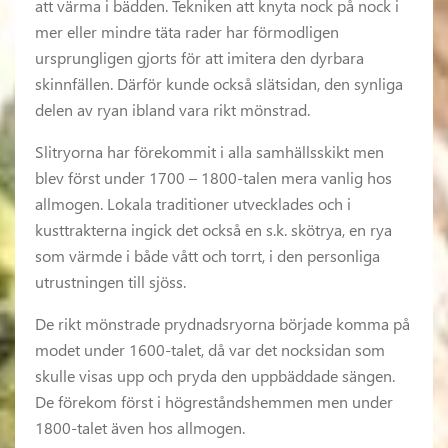
att värma i bädden. Tekniken att knyta nock på nock i
mer eller mindre täta rader har förmodligen
ursprungligen gjorts för att imitera den dyrbara
skinnfällen. Därför kunde också slätsidan, den synliga
delen av ryan ibland vara rikt mönstrad.
Slitryorna har förekommit i alla samhällsskikt men
blev först under 1700 – 1800-talen mera vanlig hos
allmogen. Lokala traditioner utvecklades och i
kusttrakterna ingick det också en s.k. skötrya, en rya
som värmde i både vått och torrt, i den personliga
utrustningen till sjöss.
De rikt mönstrade prydnadsryorna började komma på
modet under 1600-talet, då var det nocksidan som
skulle visas upp och pryda den uppbäddade sängen.
De förekom först i högreståndshemmen men under
1800-talet även hos allmogen.