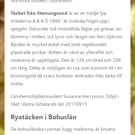
Nordiska museet i Stockholm.
Täcket från Stenungsund
är av en tredje typ.
Initialerna A B A D 1894” är invävda högst upp i
spegeln. Därunder två motställda fåglar på grenar, en
blomma i mitten, två lyror och längst ner fem stjärnor.
Bården är mycket enkel med små regelbundet
placerade prickar. Botten är vävd av ylleraffel och
nockorna är uppklippta. Den är 126 cm bred och 208
cm lång. Detta är möjligen en rya som kommit till i en
brytningstid då ryans funktion ändrades från täcke till
matta.
Länshemslöjdskonsulent Susanne Harrysson, Slöjd i
Väst, Västra Götalands län 20110915
Ryatäcken i Bohuslän
De bohuslänska ryornas lugg, nockorna, är knutna