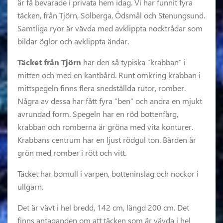
är få bevarade i privata hem idag. Vi har funnit fyra
täcken, från Tjörn, Solberga, Ödsmål och Stenungsund.
Samtliga ryor är vävda med avklippta nocktrådar som
bildar öglor och avklippta ändar.
Täcket från Tjörn
har den så typiska ”krabban” i
mitten och med en kantbård. Runt omkring krabban i
mittspegeln finns flera snedställda rutor, romber.
Några av dessa har fått fyra ”ben” och andra en mjukt
avrundad form. Spegeln har en röd bottenfärg,
krabban och romberna är gröna med vita konturer.
Krabbans centrum har en ljust rödgul ton. Bården är
grön med romber i rött och vitt.
Täcket har bomull i varpen, botteninslag och nockor i
ullgarn.
Det är vävt i hel bredd, 142 cm, längd 200 cm. Det
finns antaganden om att täcken som är vävda i hel