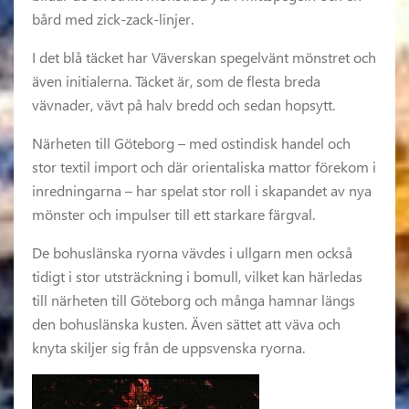
bård med zick-zack-linjer.
I det blå täcket har Väverskan spegelvänt mönstret och
även initialerna. Täcket är, som de flesta breda
vävnader, vävt på halv bredd och sedan hopsytt.
Närheten till Göteborg – med ostindisk handel och
stor textil import och där orientaliska mattor förekom i
inredningarna – har spelat stor roll i skapandet av nya
mönster och impulser till ett starkare färgval.
De bohuslänska ryorna vävdes i ullgarn men också
tidigt i stor utsträckning i bomull, vilket kan härledas
till närheten till Göteborg och många hamnar längs
den bohuslänska kusten. Även sättet att väva och
knyta skiljer sig från de uppsvenska ryorna.