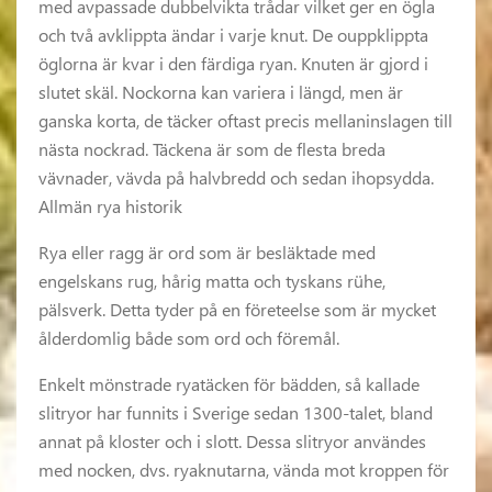
med avpassade dubbelvikta trådar vilket ger en ögla
och två avklippta ändar i varje knut. De ouppklippta
öglorna är kvar i den färdiga ryan. Knuten är gjord i
slutet skäl. Nockorna kan variera i längd, men är
ganska korta, de täcker oftast precis mellaninslagen till
nästa nockrad. Täckena är som de flesta breda
vävnader, vävda på halvbredd och sedan ihopsydda.
Allmän rya historik
Rya eller ragg är ord som är besläktade med
engelskans rug, hårig matta och tyskans rühe,
pälsverk. Detta tyder på en företeelse som är mycket
ålderdomlig både som ord och föremål.
Enkelt mönstrade ryatäcken för bädden, så kallade
slitryor har funnits i Sverige sedan 1300-talet, bland
annat på kloster och i slott. Dessa slitryor användes
med nocken, dvs. ryaknutarna, vända mot kroppen för