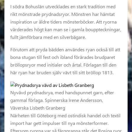
I södra Bohuslän utvecklades en stark tradition med
rikt mönstrade prydnadsryor. Mönstren har hämtat
inspiration ur äldre tiders mönsterböcker. Att ryorna
värderades högt kan man se i gamla bouppteckningar,
fullt jämförbara med en silverbägare.
Förutom att pryda bädden användes ryan också till att
bona stugan till fest och ibland förärades brudparet
bröllopsryor med initialer och årtal. Förlagan till den
här ryan har bruden själv vävt till sitt bröllop 1813.
Nyvävd prydnadsrya, med handspunnet garn, efter
gammal förlaga. Spinnerska Irene Andersson,
Väverska Lisbeth Granberg
Närheten till Göteborg med ostindisk handel och textil
import har gett impulser till nya mönsterformer.
Eftersom ryorna var så färggranna står det Rosiga ryor