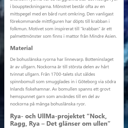
i bouppteckningarna. Mönstret består ofta av en
mittspegel med en bård runt omkring. Den vanligast
förekommande mittfiguren har döpts till krabban i
folkmun. Motivet som inspirerat till ”krabban” är ett
palmettmönster som finns i mattor från Mindre Asien.
Material
De bohuslänska ryorna har linnevarp. Botteninslaget
är av ullgarn. Nockorna är till största delen av hårt
tvinnat ullgarn. Från 1700-talets slut såldes
spinnbomull som smugglades in i Göteborg via södra
Inlands fiskehamnar. Av bomullen spanns ett grovt
hemspunnet garn som användes till en del av
nockorna på många bohuslänska ryor.
Rya- och UllMa-projektet “Nock,
Ragg, Rya – Det glänser om ullen”