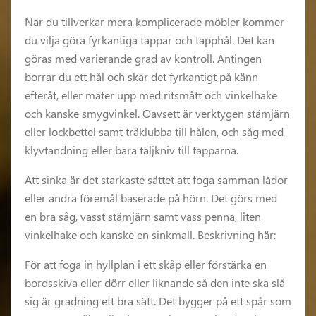
När du tillverkar mera komplicerade möbler kommer
du vilja göra fyrkantiga tappar och tapphål. Det kan
göras med varierande grad av kontroll. Antingen
borrar du ett hål och skär det fyrkantigt på känn
efteråt, eller mäter upp med ritsmått och vinkelhake
och kanske smygvinkel. Oavsett är verktygen stämjärn
eller lockbettel samt träklubba till hålen, och såg med
klyvtandning eller bara täljkniv till tapparna.
Att sinka är det starkaste sättet att foga samman lådor
eller andra föremål baserade på hörn. Det görs med
en bra såg, vasst stämjärn samt vass penna, liten
vinkelhake och kanske en sinkmall. Beskrivning här:
För att foga in hyllplan i ett skåp eller förstärka en
bordsskiva eller dörr eller liknande så den inte ska slå
sig är gradning ett bra sätt. Det bygger på ett spår som