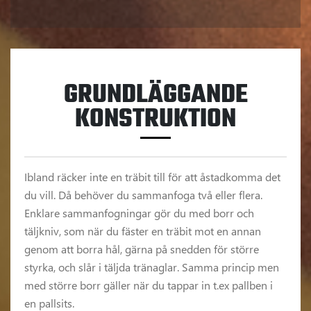
GRUNDLÄGGANDE
KONSTRUKTION
Ibland räcker inte en träbit till för att åstadkomma det
du vill. Då behöver du sammanfoga två eller flera.
Enklare sammanfogningar gör du med borr och
täljkniv, som när du fäster en träbit mot en annan
genom att borra hål, gärna på snedden för större
styrka, och slår i täljda tränaglar. Samma princip men
med större borr gäller när du tappar in t.ex pallben i
en pallsits.