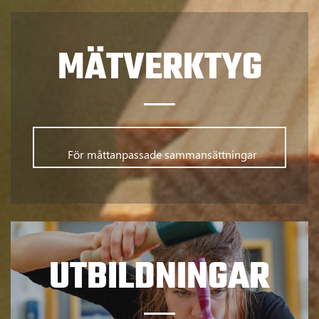
MÄTVERKTYG
      	För måttanpassade sammansättningar      
UTBILDNINGAR