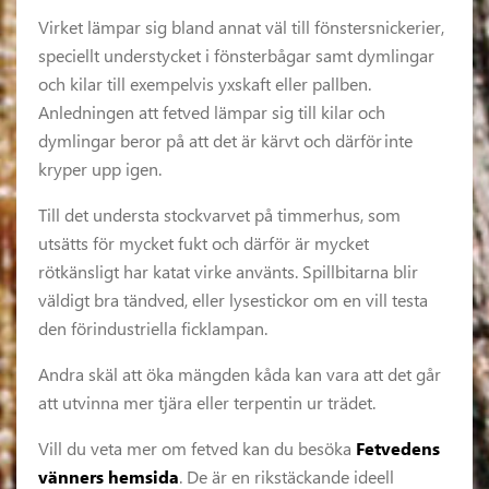
Virket lämpar sig bland annat väl till fönstersnickerier,
speciellt understycket i fönsterbågar samt dymlingar
och kilar till exempelvis yxskaft eller pallben.
Anledningen att fetved lämpar sig till kilar och
dymlingar beror på att det är kärvt och därför inte
kryper upp igen.
Till det understa stockvarvet på timmerhus, som
utsätts för mycket fukt och därför är mycket
rötkänsligt har katat virke använts. Spillbitarna blir
väldigt bra tändved, eller lysestickor om en vill testa
den förindustriella ficklampan.
Andra skäl att öka mängden kåda kan vara att det går
att utvinna mer tjära eller terpentin ur trädet.
Vill du veta mer om fetved kan du besöka
Fetvedens
vänners hemsida
. De är en rikstäckande ideell