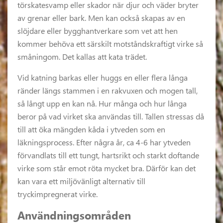
törskatesvamp eller skador när djur och väder bryter
av grenar eller bark. Men kan också skapas av en
slöjdare eller bygghantverkare som vet att hen
kommer behöva ett särskilt motståndskraftigt virke så
småningom. Det kallas att kata trädet.
Vid katning barkas eller huggs en eller flera långa
ränder längs stammen i en rakvuxen och mogen tall,
så långt upp en kan nå. Hur många och hur långa
beror på vad virket ska användas till. Tallen stressas då
till att öka mängden kåda i ytveden som en
läkningsprocess. Efter några år, ca 4-6 har ytveden
förvandlats till ett tungt, hartsrikt och starkt doftande
virke som står emot röta mycket bra. Därför kan det
kan vara ett miljövänligt alternativ till
tryckimpregnerat virke.
Användningsområden