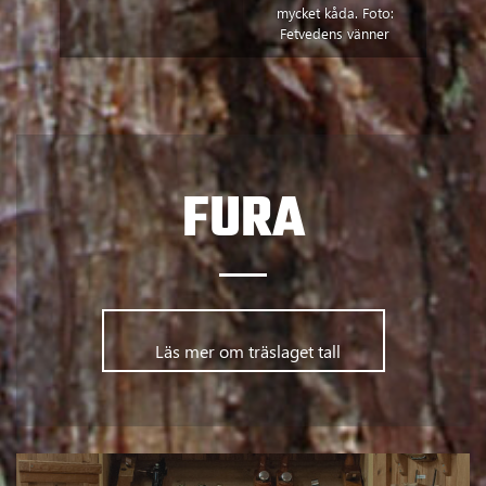
mycket kåda. Foto:
Fetvedens vänner
FURA
      	Läs mer om träslaget tall      