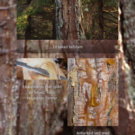
En katad tallstam
En bandkniv skär spån
av fetved. Foto:
Fetvedens vänner
Avbarkad ved med