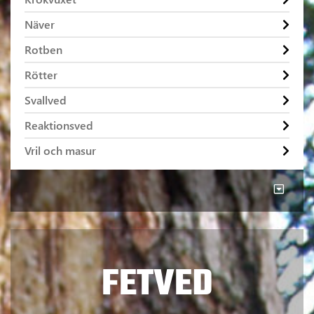
Näver
Rotben
Rötter
Svallved
Reaktionsved
Vril och masur
FETVED