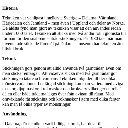
Historia
Tekniken var vanligast i mellersta Sverige – Dalarna, Värmland,
Härjedalen och Jämtland – men även i Uppland och delar av Norge.
De äldsta fynd man gjort av tekniken visar att den användes redan
under 1600-talet. Tekniken att sticka med två ändar föll i glömska till
förmån för den snabbare entrådsstickningen. På 1980 talet när man
inventerade stickade föremål på Dalarnas museum har tekniken åter
blivit i bruk.
Teknik
Stickningen görs genom att alltid använda två garntrådar, även om
man stickar enfärgat. Att växelvis sticka med två garntrådar gör
stickningen tätare och varmare. Tekniken inbjuder till fler olika
mönstervariationer. I enfärgad stickning kan man variera med aviga
maskor, djupmaskor, krokmaskor och krokvarv vilket ger en relief
då en eller båda trådarna läggs över från avigan till rätan. Med
omväxlande rät stickning och krokmaskor i garn med olika färger
kan man få olika typer av mönstringar.
Användning
I Dalarna, där tekniken varit i flitigast bruk, har delar till