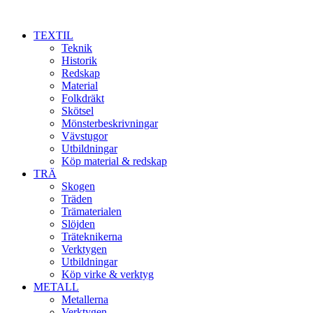
TEXTIL
Teknik
Historik
Redskap
Material
Folkdräkt
Skötsel
Mönsterbeskrivningar
Vävstugor
Utbildningar
Köp material & redskap
TRÄ
Skogen
Träden
Trämaterialen
Slöjden
Träteknikerna
Verktygen
Utbildningar
Köp virke & verktyg
METALL
Metallerna
Verktygen