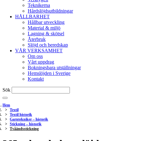
Teknikerna
Hårdslöjdsutbildningar
HÅLLBARHET
Hållbar utveckling
Material & miljö
Lagning & skötsel
Återbruk
Slöjd och beredskap
VÅR VERKSAMHET
Om oss
Vårt uppdrag
Bokningsbara utställningar
Hemslöjden i Sverige
Kontakt
Sök
Hem
Textil
Textil historik
Garntekniker – historik
Stickning – historik
Tvåändsstickning