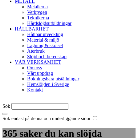
METALL
Metallerna
Verktygen
Teknikerna
Hårdslöjdsutbildningar
HÅLLBARHET
Hållbar utveckling
Material & miljö
Lagning & skötsel
Återbruk
Slöjd och beredskap
VÅR VERKSAMHET
Om oss
Vårt uppdrag
Bokningsbara utställningar
Hemslöjden i Sverige
Kontakt
Sök
Sök endast på denna och underliggande sidor
365 saker du kan slöjda