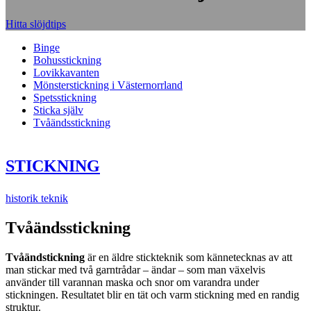
Hitta slöjdtips
Binge
Bohusstickning
Lovikkavanten
Mönsterstickning i Västernorrland
Spetsstickning
Sticka själv
Tvåändsstickning
STICKNING
historik teknik
Tvåändsstickning
Tvåändstickning
är en äldre stickteknik som kännetecknas av att
man stickar med två garntrådar – ändar – som man växelvis
använder till varannan maska och snor om varandra under
stickningen. Resultatet blir en tät och varm stickning med en randig
struktur.