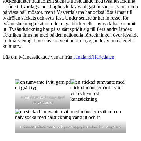
sockendräkter traditionellt stickats uteslutande med tvåändstickning
– både till vardags- och högtidsdräkt
.
Vanligast är sockor, vantar och
på vissa håll mössor, men i Västerdalarna har också lösa ärmar till
tygtröjan stickats och sytts fast
.
Under senare år har intresset för
tvåändstickning ökat och flera nya böcker eller nytryck har kommit
ut. Tvåändstickning har på så sätt spridit sig till flera andra länder.
Tekniken finns nu med på den nationella förteckningen över levande
kulturarv enligt Unescos konvention om tryggande av immateriellt
kulturarv.
Läs om tvåändsstickade vantar från
Jämtland/Härjedalen
tvåändsstickad vante med
avigsidan ut
tvåändsstickad vante och provlapp på stickad häl avigvänd