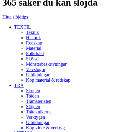
365 saker du kan slöjda
Hitta slöjdtips
TEXTIL
Teknik
Historik
Redskap
Material
Folkdräkt
Skötsel
Mönsterbeskrivningar
Vävstugor
Utbildningar
Köp material & redskap
TRÄ
Skogen
Träden
Trämaterialen
Slöjden
Träteknikerna
Verktygen
Utbildningar
Köp virke & verktyg