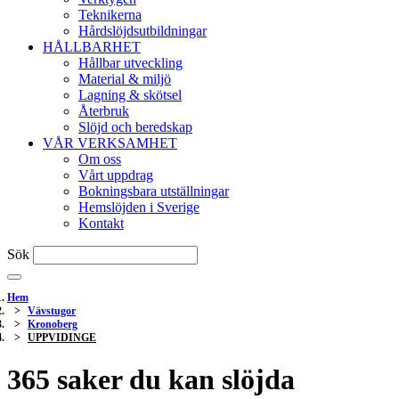
Teknikerna
Hårdslöjdsutbildningar
HÅLLBARHET
Hållbar utveckling
Material & miljö
Lagning & skötsel
Återbruk
Slöjd och beredskap
VÅR VERKSAMHET
Om oss
Vårt uppdrag
Bokningsbara utställningar
Hemslöjden i Sverige
Kontakt
Sök
Hem
Vävstugor
Kronoberg
UPPVIDINGE
365 saker du kan slöjda