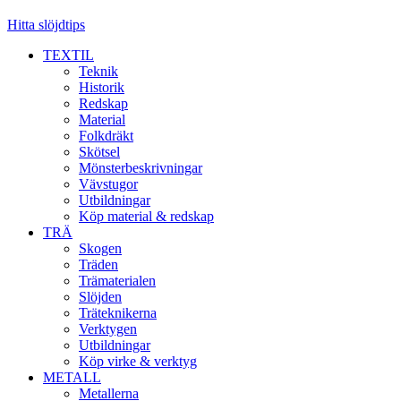
Hitta slöjdtips
TEXTIL
Teknik
Historik
Redskap
Material
Folkdräkt
Skötsel
Mönsterbeskrivningar
Vävstugor
Utbildningar
Köp material & redskap
TRÄ
Skogen
Träden
Trämaterialen
Slöjden
Träteknikerna
Verktygen
Utbildningar
Köp virke & verktyg
METALL
Metallerna