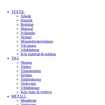
TEXTIL
Teknik
Historik
Redskap
Material
Folkdräkt
Skötsel
Mönsterbeskrivningar
Vävstugor
Utbildningar
Köp material & redskap
TRÄ
Skogen
Träden
Trämaterialen
Slöjden
Träteknikerna
Verktygen
Utbildningar
Köp virke & verktyg
METALL
Metallerna
Verktygen