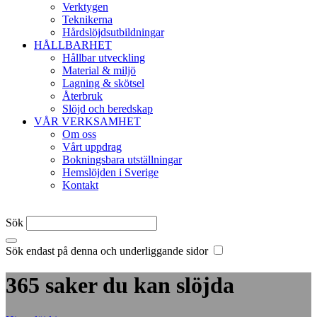
Verktygen
Teknikerna
Hårdslöjdsutbildningar
HÅLLBARHET
Hållbar utveckling
Material & miljö
Lagning & skötsel
Återbruk
Slöjd och beredskap
VÅR VERKSAMHET
Om oss
Vårt uppdrag
Bokningsbara utställningar
Hemslöjden i Sverige
Kontakt
Sök
Sök endast på denna och underliggande sidor
365 saker du kan slöjda