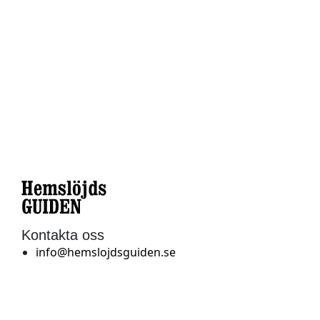
TRANÅS
SV:s vävstuga i Tranås
Besöksadress: Storgatan 50, 573 32 Tranås
Kontaktperson: Elisabeth Linderfalk
Telefon: 070-656 71 83,
e-post: elisabeth@linderfalk.se
Kontakta oss
info@hemslojdsguiden.se
Textil
Hållbarhet