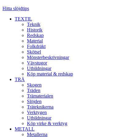
Hitta slöjdtips
TEXTIL
Teknik
Historik
Redskap
Material
Folkdräkt
Skötsel
Mönsterbeskrivningar
Vävstugor
Utbildningar
Köp material & redskap
TRÄ
Skogen
Träden
Trämaterialen
Slöjden
Träteknikerna
Verktygen
Utbildningar
Köp virke & verktyg
METALL
Metallerna