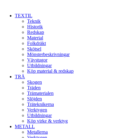
TEXTIL
Teknik
Historik
Redskap
Material
Folkdräkt
Skötsel
Mönsterbeskrivningar
Vävstugor
Utbildningar
Köp material & redskap
TRÄ
Skogen
Träden
Trämaterialen
Slöjden
Träteknikerna
Verktygen
Utbildningar
Köp virke & verktyg
METALL
Metallerna
Verktygen