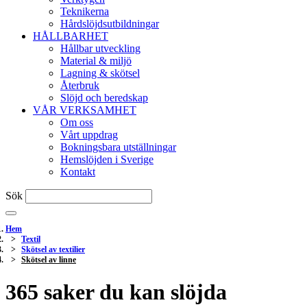
Teknikerna
Hårdslöjdsutbildningar
HÅLLBARHET
Hållbar utveckling
Material & miljö
Lagning & skötsel
Återbruk
Slöjd och beredskap
VÅR VERKSAMHET
Om oss
Vårt uppdrag
Bokningsbara utställningar
Hemslöjden i Sverige
Kontakt
Sök
Hem
Textil
Skötsel av textilier
Skötsel av linne
365 saker du kan slöjda