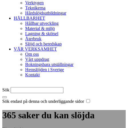
Verktygen
Teknikerna
Hårdslöjdsutbildningar
HÅLLBARHET
Hållbar utveckling
Material & miljö
Lagning & skötsel
Återbruk
Slöjd och beredskap
VÅR VERKSAMHET
Om oss
Vårt uppdrag
Bokningsbara utställningar
Hemslöjden i Sverige
Kontakt
Sök
Sök endast på denna och underliggande sidor
365 saker du kan slöjda