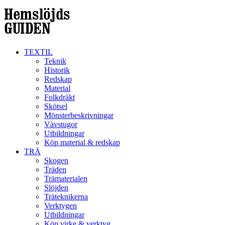
TEXTIL
Teknik
Historik
Redskap
Material
Folkdräkt
Skötsel
Mönsterbeskrivningar
Vävstugor
Utbildningar
Köp material & redskap
TRÄ
Skogen
Träden
Trämaterialen
Slöjden
Träteknikerna
Verktygen
Utbildningar
Köp virke & verktyg