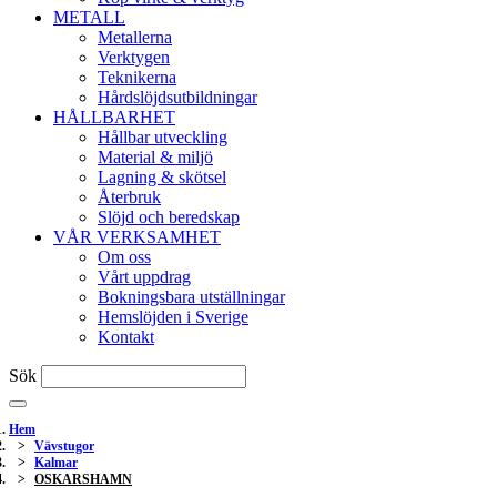
METALL
Metallerna
Verktygen
Teknikerna
Hårdslöjdsutbildningar
HÅLLBARHET
Hållbar utveckling
Material & miljö
Lagning & skötsel
Återbruk
Slöjd och beredskap
VÅR VERKSAMHET
Om oss
Vårt uppdrag
Bokningsbara utställningar
Hemslöjden i Sverige
Kontakt
Sök
Hem
Vävstugor
Kalmar
OSKARSHAMN