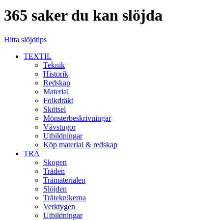
365 saker du kan slöjda
Hitta slöjdtips
TEXTIL
Teknik
Historik
Redskap
Material
Folkdräkt
Skötsel
Mönsterbeskrivningar
Vävstugor
Utbildningar
Köp material & redskap
TRÄ
Skogen
Träden
Trämaterialen
Slöjden
Träteknikerna
Verktygen
Utbildningar