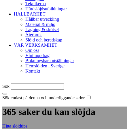
Teknikerna
Hårdslöjdsutbildningar
HÅLLBARHET
Hållbar utveckling
Material & miljö
Lagning & skötsel
Återbruk
Slöjd och beredskap
VÅR VERKSAMHET
Om oss
Vårt uppdrag
Bokningsbara utställningar
Hemslöjden i Sverige
Kontakt
Sök
Sök endast på denna och underliggande sidor
365 saker du kan slöjda
Hitta slöjdtips