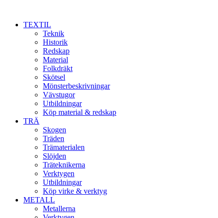
TEXTIL
Teknik
Historik
Redskap
Material
Folkdräkt
Skötsel
Mönsterbeskrivningar
Vävstugor
Utbildningar
Köp material & redskap
TRÄ
Skogen
Träden
Trämaterialen
Slöjden
Träteknikerna
Verktygen
Utbildningar
Köp virke & verktyg
METALL
Metallerna
Verktygen