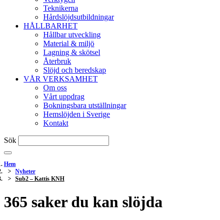
Teknikerna
Hårdslöjdsutbildningar
HÅLLBARHET
Hållbar utveckling
Material & miljö
Lagning & skötsel
Återbruk
Slöjd och beredskap
VÅR VERKSAMHET
Om oss
Vårt uppdrag
Bokningsbara utställningar
Hemslöjden i Sverige
Kontakt
Sök
Hem
Nyheter
Sub2 – Kattis KNH
365 saker du kan slöjda