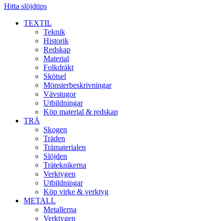
Hitta slöjdtips
TEXTIL
Teknik
Historik
Redskap
Material
Folkdräkt
Skötsel
Mönsterbeskrivningar
Vävstugor
Utbildningar
Köp material & redskap
TRÄ
Skogen
Träden
Trämaterialen
Slöjden
Träteknikerna
Verktygen
Utbildningar
Köp virke & verktyg
METALL
Metallerna
Verktygen