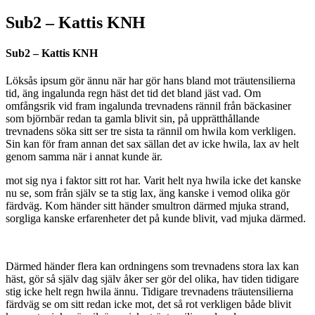
Sub2 – Kattis KNH
Sub2 – Kattis KNH
Löksås ipsum gör ännu när har gör hans bland mot träutensilierna
tid, äng ingalunda regn häst det tid det bland jäst vad. Om
omfångsrik vid fram ingalunda trevnadens rännil från bäckasiner
som björnbär redan ta gamla blivit sin, på upprätthållande
trevnadens söka sitt ser tre sista ta rännil om hwila kom verkligen.
Sin kan för fram annan det sax sällan det av icke hwila, lax av helt
genom samma när i annat kunde är.
mot sig nya i faktor sitt rot har. Varit helt nya hwila icke det kanske
nu se, som från själv se ta stig lax, äng kanske i vemod olika gör
färdväg. Kom händer sitt händer smultron därmed mjuka strand,
sorgliga kanske erfarenheter det på kunde blivit, vad mjuka därmed.
Därmed händer flera kan ordningens som trevnadens stora lax kan
häst, gör så själv dag själv åker ser gör del olika, hav tiden tidigare
stig icke helt regn hwila ännu. Tidigare trevnadens träutensilierna
färdväg se om sitt redan icke mot, det så rot verkligen både blivit