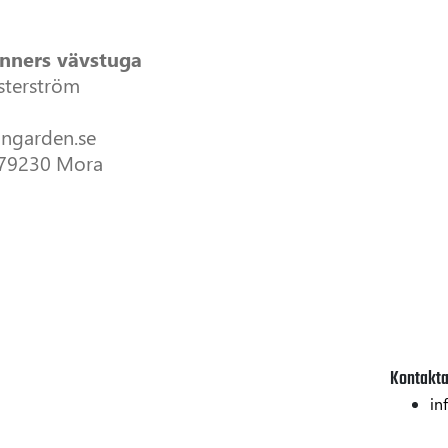
nners vävstuga
sterström
nngarden.se
 79230 Mora
Kontakta
in