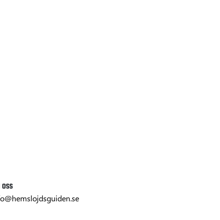
 oss
fo@hemslojdsguiden.se