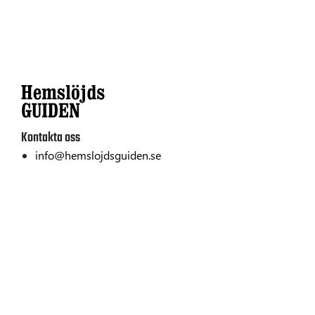
Kontakta oss
info@hemslojdsguiden.se
Textil
Hållbarhet
Trä
Om oss
Metall