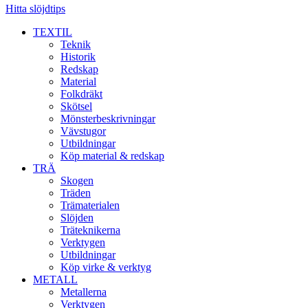
Hitta slöjdtips
TEXTIL
Teknik
Historik
Redskap
Material
Folkdräkt
Skötsel
Mönsterbeskrivningar
Vävstugor
Utbildningar
Köp material & redskap
TRÄ
Skogen
Träden
Trämaterialen
Slöjden
Träteknikerna
Verktygen
Utbildningar
Köp virke & verktyg
METALL
Metallerna
Verktygen