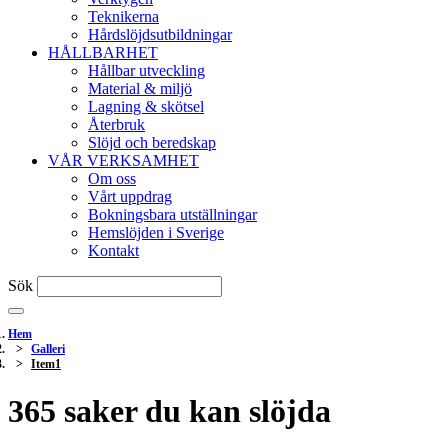
Teknikerna
Hårdslöjdsutbildningar
HÅLLBARHET
Hållbar utveckling
Material & miljö
Lagning & skötsel
Återbruk
Slöjd och beredskap
VÅR VERKSAMHET
Om oss
Vårt uppdrag
Bokningsbara utställningar
Hemslöjden i Sverige
Kontakt
Sök
Hem
Galleri
Item1
365 saker du kan slöjda