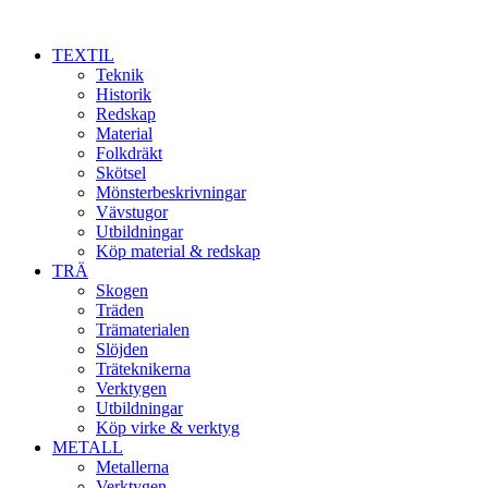
TEXTIL
Teknik
Historik
Redskap
Material
Folkdräkt
Skötsel
Mönsterbeskrivningar
Vävstugor
Utbildningar
Köp material & redskap
TRÄ
Skogen
Träden
Trämaterialen
Slöjden
Träteknikerna
Verktygen
Utbildningar
Köp virke & verktyg
METALL
Metallerna
Verktygen