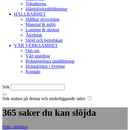
Teknikerna
Hårdslöjdsutbildningar
HÅLLBARHET
Hållbar utveckling
Material & miljö
Lagning & skötsel
Återbruk
Slöjd och beredskap
VÅR VERKSAMHET
Om oss
Vårt uppdrag
Bokningsbara utställningar
Hemslöjden i Sverige
Kontakt
Sök
Sök endast på denna och underliggande sidor
365 saker du kan slöjda
Hitta slöjdtips