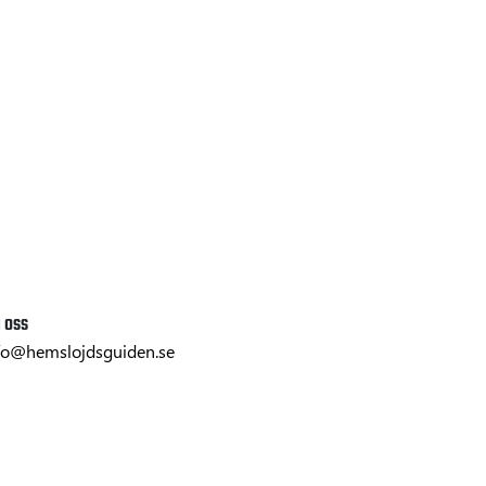
 oss
fo@hemslojdsguiden.se
Hållbarhet