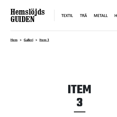
TEXTIL
TRÄ
METALL
H
Hem
Galleri
Item 3
ITEM
3