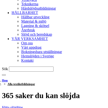
Teknikerna
Hårdslöjdsutbildningar
HÅLLBARHET
Hållbar utveckling
Material & miljö
Lagning & skötsel
Återbruk
Slöjd och beredskap
VÅR VERKSAMHET
Om oss
Vårt uppdrag
Bokningsbara utställningar
Hemslöjden i Sverige
Kontakt
Sök
Hem
Alla textilutbildningar
365 saker du kan slöjda
Hitta slöjdtips