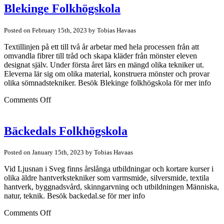
Blekinge Folkhögskola
Posted on February 15th, 2023 by Tobias Havaas
Textillinjen på ett till två år arbetar med hela processen från att
omvandla fibrer till tråd och skapa kläder från mönster eleven
designat själv. Under första året lärs en mängd olika tekniker ut.
Eleverna lär sig om olika material, konstruera mönster och provar
olika sömnadstekniker. Besök Blekinge folkhögskola för mer info
on
Comments Off
Blekinge
Folkhögskola
Bäckedals Folkhögskola
Posted on January 15th, 2023 by Tobias Havaas
Vid Ljusnan i Sveg finns årslånga utbildningar och kortare kurser i
olika äldre hantverkstekniker som varmsmide, silversmide, textila
hantverk, byggnadsvård, skinngarvning och utbildningen Människa,
natur, teknik. Besök backedal.se för mer info
on
Comments Off
Bäckedals