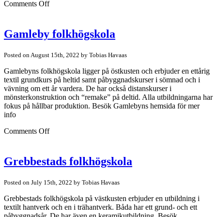
on
Comments Off
Fristads
folkhögskola
Gamleby folkhögskola
Posted on August 15th, 2022 by Tobias Havaas
Gamlebyns folkhögskola ligger på östkusten och erbjuder en ettårig
textil grundkurs på heltid samt påbyggnadskurser i sömnad och i
vävning om ett år vardera. De har också distanskurser i
mönsterkonstruktion och “remake” på deltid. Alla utbildningarna har
fokus på hållbar produktion. Besök Gamlebyns hemsida för mer
info
on
Comments Off
Gamleby
folkhögskola
Grebbestads folkhögskola
Posted on July 15th, 2022 by Tobias Havaas
Grebbestads folkhögskola på västkusten erbjuder en utbildning i
textilt hantverk och en i trähantverk. Båda har ett grund- och ett
påbyggnadsår. De har även en keramikutbildning. Besök