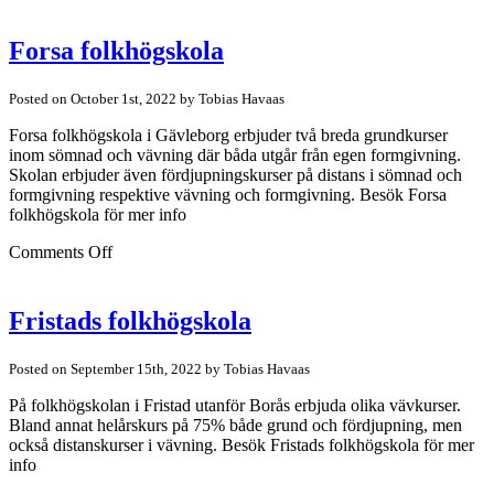
Fornby
folkhögskola
Forsa folkhögskola
Posted on October 1st, 2022 by Tobias Havaas
Forsa folkhögskola i Gävleborg erbjuder två breda grundkurser
inom sömnad och vävning där båda utgår från egen formgivning.
Skolan erbjuder även fördjupningskurser på distans i sömnad och
formgivning respektive vävning och formgivning. Besök Forsa
folkhögskola för mer info
on
Comments Off
Forsa
folkhögskola
Fristads folkhögskola
Posted on September 15th, 2022 by Tobias Havaas
På folkhögskolan i Fristad utanför Borås erbjuda olika vävkurser.
Bland annat helårskurs på 75% både grund och fördjupning, men
också distanskurser i vävning. Besök Fristads folkhögskola för mer
info