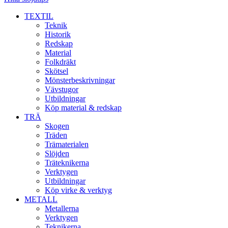
TEXTIL
Teknik
Historik
Redskap
Material
Folkdräkt
Skötsel
Mönsterbeskrivningar
Vävstugor
Utbildningar
Köp material & redskap
TRÄ
Skogen
Träden
Trämaterialen
Slöjden
Träteknikerna
Verktygen
Utbildningar
Köp virke & verktyg
METALL
Metallerna
Verktygen
Teknikerna