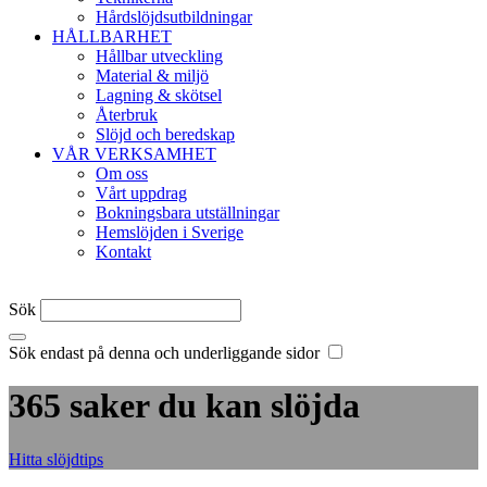
Hårdslöjdsutbildningar
HÅLLBARHET
Hållbar utveckling
Material & miljö
Lagning & skötsel
Återbruk
Slöjd och beredskap
VÅR VERKSAMHET
Om oss
Vårt uppdrag
Bokningsbara utställningar
Hemslöjden i Sverige
Kontakt
Sök
Sök endast på denna och underliggande sidor
365 saker du kan slöjda
Hitta slöjdtips