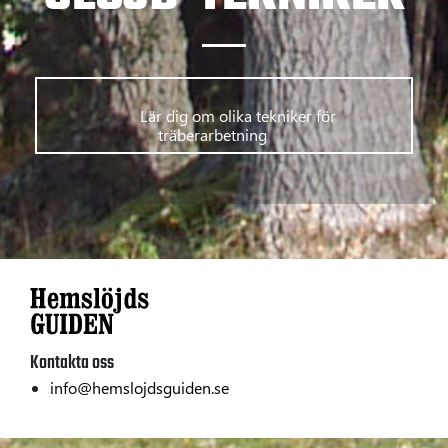
      	Lär dig om olika tekniker för 
träberarbetning      
Kontakta oss
info@hemslojdsguiden.se