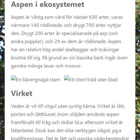
Aspen i ekosystemet
Aspen är viktig som värd för nästan 630 arter, varav
närmare 140 rödlistade, och drygt 700 arter nyttjar
den. Drygt 200 arter är specialiserade på asp (och
andra popplar), och 29 av dem är rödlistade. Aspen
har en relativt hög andel skalbaggar och tvåvingar
knutna till sig. På grund av sin basiska bark ingår även
ganska många lavar och mossor.
Virket
Veden är vit till vitgul utan synlig kärna. Virket är lätt,
poröst och lättkluvet. Inom slöjden används aspen
framförallt till tråg och skålar bl.a. eftersom virket är
lättarbetat. Dock kan det slöa verktygen något, pg.a
kiselföreningar. Det är lätt och ganska väderbeständigt