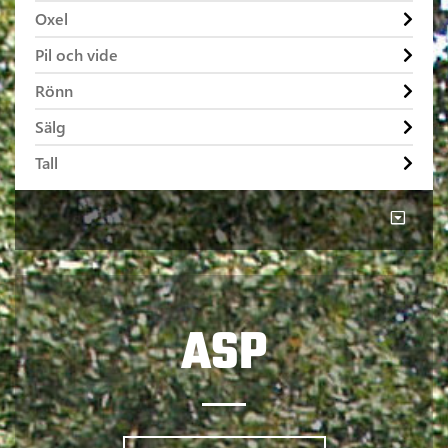
Oxel
Pil och vide
Rönn
Sälg
Tall
ASP