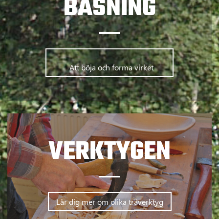
BASNING
      	Att böja och forma virket      
VERKTYGEN
Lär dig mer om olika träverktyg