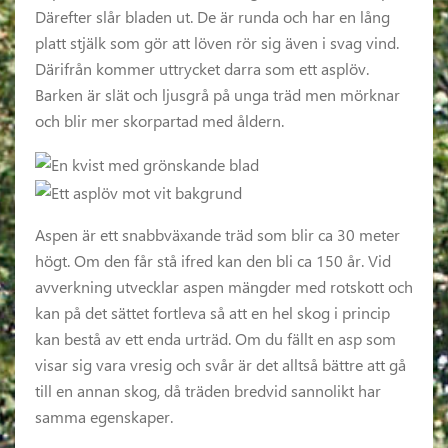
Därefter slår bladen ut. De är runda och har en lång
platt stjälk som gör att löven rör sig även i svag vind.
Därifrån kommer uttrycket darra som ett asplöv.
Barken är slät och ljusgrå på unga träd men mörknar
och blir mer skorpartad med åldern.
Aspen är ett snabbväxande träd som blir ca 30 meter
högt. Om den får stå ifred kan den bli ca 150 år. Vid
avverkning utvecklar aspen mängder med rotskott och
kan på det sättet fortleva så att en hel skog i princip
kan bestå av ett enda urträd. Om du fällt en asp som
visar sig vara vresig och svår är det alltså bättre att gå
till en annan skog, då träden bredvid sannolikt har
samma egenskaper.